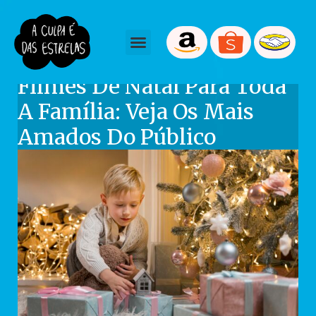
July 8, 2025
Tmartiniano
Filmes De Natal Para Toda
A Família: Veja Os Mais
Amados Do Público