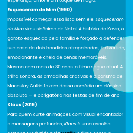
esperança, amor e um toque de magia.
Esqueceram de Mim (1990)
Impossível começar essa lista sem ele.
Esqueceram
de Mim
virou sinônimo de Natal. A história de Kevin, o
garoto esquecido pela família e forçado a defender
sua casa de dois bandidos atrapalhados, é divertida,
emocionante e cheia de cenas memoráveis.
Mesmo com mais de 30 anos, o filme segue atual. A
trilha sonora, as armadilhas criativas e o carisma de
Macaulay Culkin fazem dessa comédia um clássico
absoluto — e obrigatório nas festas de fim de ano.
Klaus (2019)
Para quem curte animações com visual encantador
e mensagens profundas,
Klaus
é uma escolha