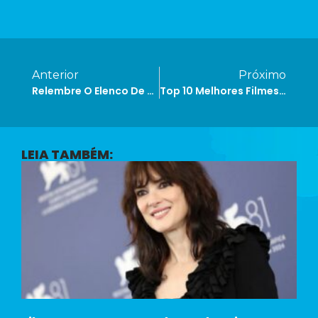
Anterior
Próximo
Relembre O Elenco De Uma Linda Mulher E Onde Estão Os Atores Hoje
Top 10 Melhores Filmes Da Disney De Todos Os Tempos
LEIA TAMBÉM: