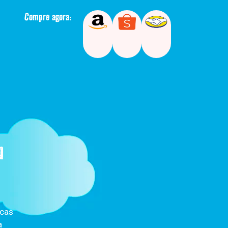
Compre agora:
m
icas
a