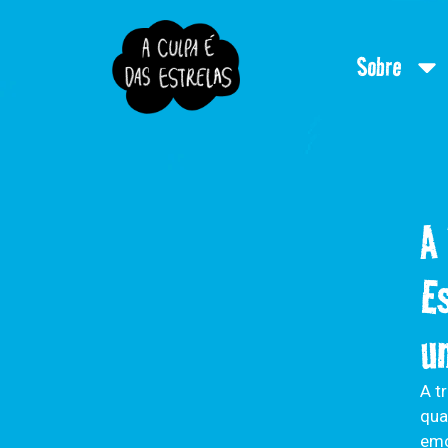
Sobre
A
E
u
A t
qua
emo