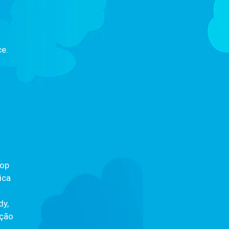
e.
pop
ica
dy,
oção