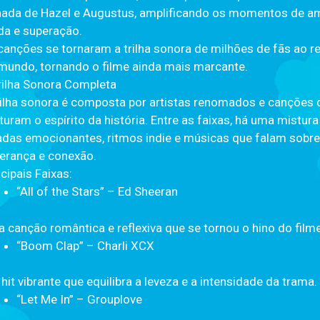
nada de Hazel e Augustus, amplificando os momentos de am
da e superação.
canções se tornaram a trilha sonora de milhões de fãs ao r
mundo, tornando o filme ainda mais marcante.
rilha Sonora Completa
rilha sonora é composta por artistas renomados e canções 
turam o espírito da história. Entre as faixas, há uma mistura
adas emocionantes, ritmos indie e músicas que falam sobre
erança e conexão.
ncipais Faixas:
“All of the Stars” – Ed Sheeran
 canção romântica e reflexiva que se tornou o hino do filme
“Boom Clap” – Charli XCX
hit vibrante que equilibra a leveza e a intensidade da trama.
“Let Me In” – Grouplove