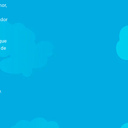
or,
edor
que
 de
.