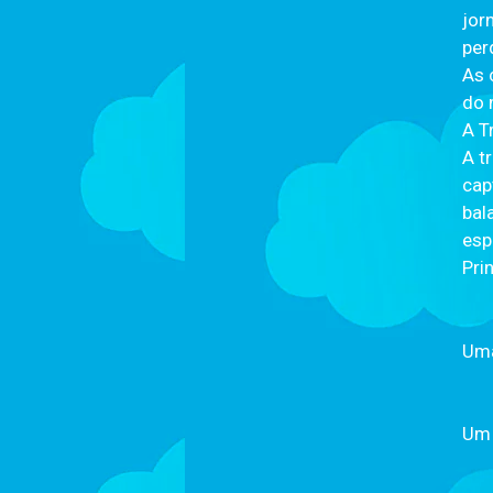
jor
per
As 
do 
A T
A t
cap
bal
esp
Pri
Uma
Um 