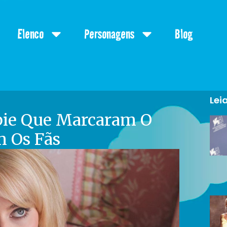
Elenco
Personagens
Blog
Lei
bie Que Marcaram O
 Os Fãs