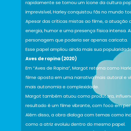
rapidamente se tornou um ícone da cultura pop
imprevisível, Harley conquistou fãs no mundo to
Apesar das críticas mistas ao filme, a atuação
energia, humor e uma presença física intensa. 
personagem que poderia ser apenas caricata.
Esse papel ampliou ainda mais sua popularidade
Aves de rapina (2020)
Em “Aves de Rapina”, Margot retorna como Harl
filme aposta em uma narrativa mais autoral e 
mais autonomia e complexidade.
Margot também atuou como produtora, influenc
resultado é um filme vibrante, com foco em pe
Além disso, a obra dialoga com temas como ind
como a atriz evoluiu dentro do mesmo papel.