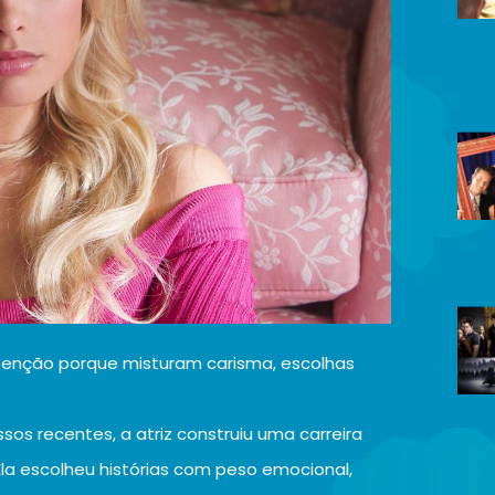
enção porque misturam carisma, escolhas
os recentes, a atriz construiu uma carreira
Ela escolheu histórias com peso emocional,