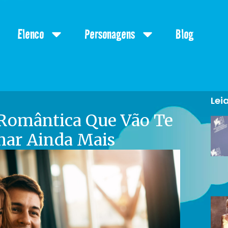
Elenco
Personagens
Blog
Lei
Romântica Que Vão Te
Amar Ainda Mais