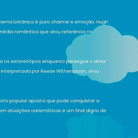
cinema britânica é puro charme e emoção. Hugh
omédia romântica que virou referência no
a os estereótipos enquanto persegue o amor
, interpretada por Reese Witherspoon, virou
aroto popular aposta que pode conquistar a
com atuações carismáticas e um final digno de