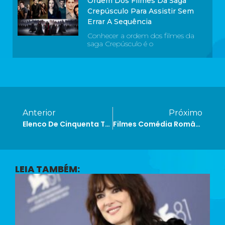
Ordem Dos Filmes Da Saga
Crepúsculo Para Assistir Sem
Errar A Sequência
Conhecer a ordem dos filmes da
saga Crepúsculo é o
Anterior
Próximo
Elenco De Cinquenta Tons De Cinza: Conheça Os Atores Da Trilogia Polêmica
Filmes Comédia Romântica Na Netflix: 10 Opções Para Suspirar E Rir
LEIA TAMBÉM: